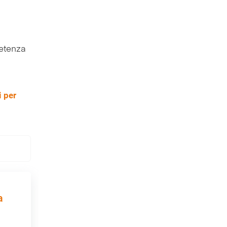
petenza
i per
a