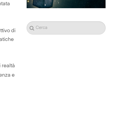
ntata
ttivo di
ratiche
 realtà
enza e