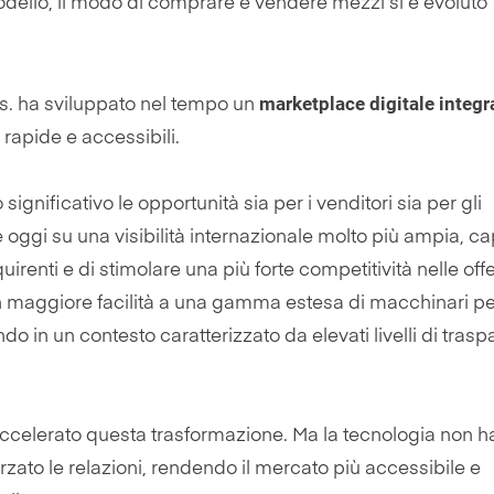
modello, il modo di comprare e vendere mezzi si è evoluto
marketplace digitale integr
ros. ha sviluppato nel tempo un
 rapide e accessibili.
gnificativo le opportunità sia per i venditori sia per gli
 oggi su una visibilità internazionale molto più ampia, c
renti e di stimolare una più forte competitività nelle offer
 maggiore facilità a una gamma estesa di macchinari pe
ando in un contesto caratterizzato da elevati livelli di tras
ha accelerato questa trasformazione. Ma la tecnologia non 
forzato le relazioni, rendendo il mercato più accessibile e