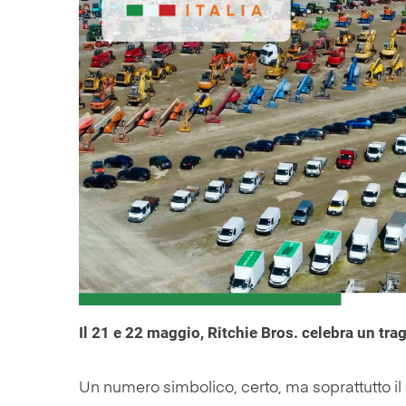
Il
21 e 22 maggio
, Ritchie Bros. celebra un tr
Un numero simbolico, certo, ma soprattutto il r