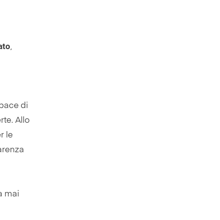
ato
,
apace di
te. Allo
r le
parenza
ha mai